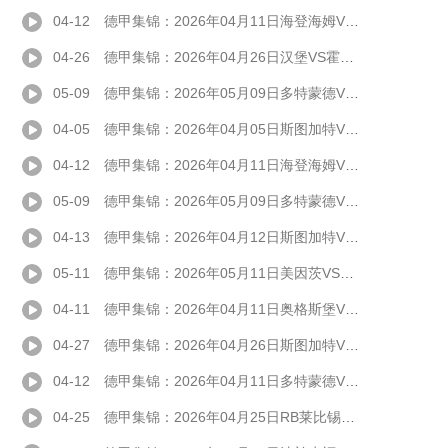
04-12
德甲集锦：2026年04月11日海登海姆VS柏林联合全场比赛视频集锦
04-26
德甲集锦：2026年04月26日汉堡VS霍芬海姆全场比赛视频集锦
05-09
德甲集锦：2026年05月09日多特蒙德VS法兰克福全场比赛视频集锦
04-05
德甲集锦：2026年04月05日斯图加特VS多特蒙德全场比赛视频集锦
04-12
德甲集锦：2026年04月11日海登海姆VS柏林联合全场比赛视频集锦
05-09
德甲集锦：2026年05月09日多特蒙德VS法兰克福全场比赛视频集锦
04-13
德甲集锦：2026年04月12日斯图加特VS汉堡全场比赛视频集锦
05-11
德甲集锦：2026年05月11日美因茨VS柏林联合全场比赛视频集锦
04-11
德甲集锦：2026年04月11日奥格斯堡VS霍芬海姆全场比赛视频集锦
04-27
德甲集锦：2026年04月26日斯图加特VS云达不莱梅全场比赛视频集锦
04-12
德甲集锦：2026年04月11日多特蒙德VS勒沃库森全场比赛视频集锦
04-25
德甲集锦：2026年04月25日RB莱比锡VS柏林联合全场比赛视频集锦