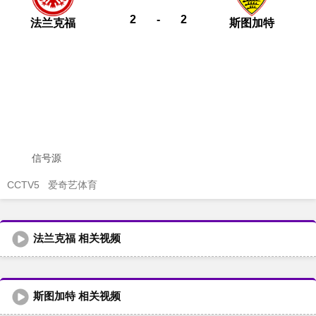
2
-
2
法兰克福
斯图加特
信号源
CCTV5
爱奇艺体育
法兰克福 相关视频
斯图加特 相关视频